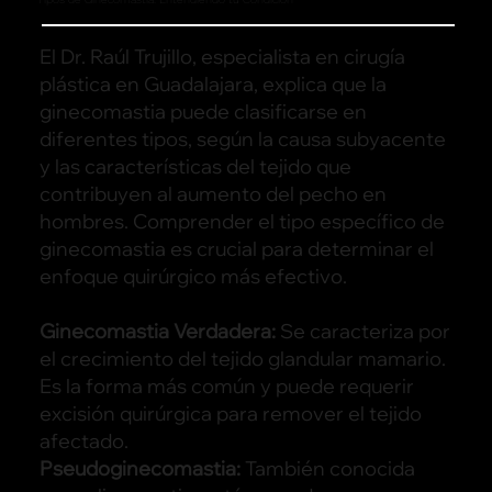
El Dr. Raúl Trujillo, especialista en cirugía
plástica en Guadalajara, explica que la
ginecomastia puede clasificarse en
diferentes tipos, según la causa subyacente
y las características del tejido que
contribuyen al aumento del pecho en
hombres. Comprender el tipo específico de
ginecomastia es crucial para determinar el
enfoque quirúrgico más efectivo.
Ginecomastia Verdadera:
Se caracteriza por
el crecimiento del tejido glandular mamario.
Es la forma más común y puede requerir
excisión quirúrgica para remover el tejido
afectado.
Pseudoginecomastia:
También conocida