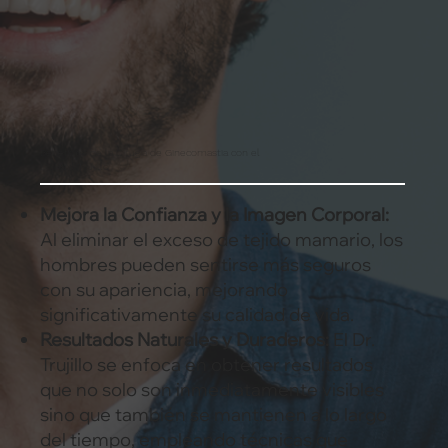
Beneficios de la Cirugía de Ginecomastia con el
Dr. Raúl Trujillo
Mejora la Confianza y la Imagen Corporal:
Al eliminar el exceso de tejido mamario, los
hombres pueden sentirse más seguros
con su apariencia, mejorando
significativamente su calidad de vida.
Resultados Naturales y Duraderos:
El Dr.
Trujillo se enfoca en obtener resultados
que no solo son inmediatamente visibles
sino que también se mantienen a lo largo
del tiempo, empleando técnicas que