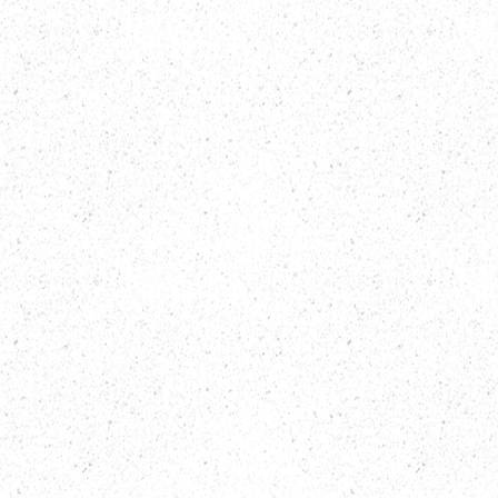
Rinoplast
Innovació
Experimenta la 
una técnica av
para esculpir l
técnica minim
recuperación m
Dr. Trujillo, lí
esta técnica p
excepcionales