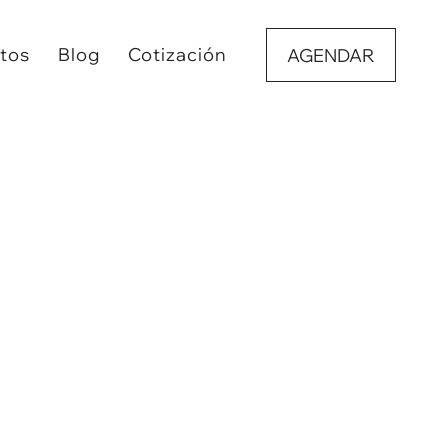
tos
Blog
Cotización
AGENDAR
ación estética, sino también un viaje hacia
 cómo el Dr. Trujillo, con su experiencia y