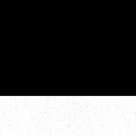
La rinoplastia estética, también conoci
cirugía de nariz, es un procedimiento qu
diseñado para mejorar la apariencia y p
de la nariz, armonizando con el resto del 
Trujillo aborda cada rinoplastia con un 
personalizado, resaltando la belleza úni
paciente.