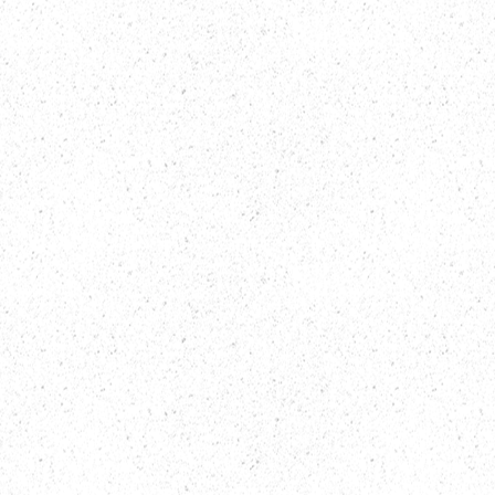
ía Ultrasónica:
n y Precisión.
innovación con la rinoplastia ultrasonica,
anzada que utiliza tecnología ultrasónica
a nariz con precisión milimétrica. Esta
amente invasiva permite una
ás rápida y resultados más naturales. El
der en rinoplastia en Guadalajara, incorpora
ara ofrecer resultados estéticos
.