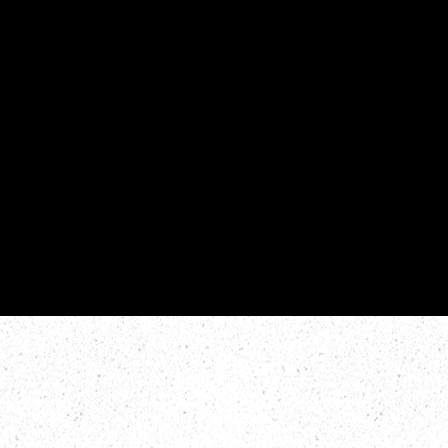
da como
irúrgico
roporciones
rostro. El Dr.
enfoque
ca de cada