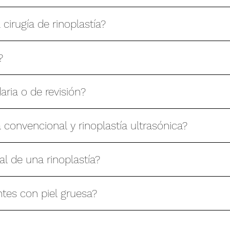
 cirugía de rinoplastía?
?
aria o de revisión?
ía convencional y rinoplastía ultrasónica?
al de una rinoplastía?
entes con piel gruesa?