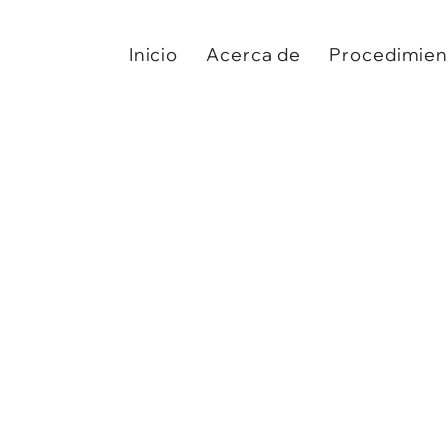
Inicio
Acerca de
Procedimien
La rinoplastia no solo es una transform
la confianza y la autenticidad. Descubre